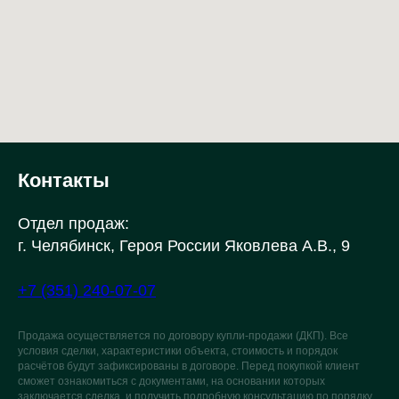
Контакты
Отдел продаж:
г. Челябинск, Героя России Яковлева А.В., 9
+7 (351) 240-07-07
Продажа осуществляется по договору купли-продажи (ДКП). Все
условия сделки, характеристики объекта, стоимость и порядок
расчётов будут зафиксированы в договоре. Перед покупкой клиент
сможет ознакомиться с документами, на основании которых
заключается сделка, и получить подробную консультацию по порядку